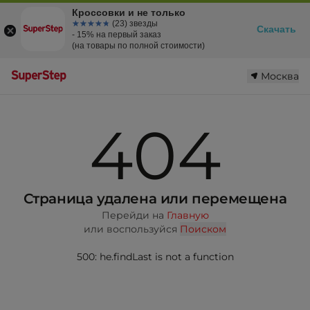
Кроссовки и не только
☆☆☆☆☆
★★★★★
(23) звезды
Скачать
- 15% на первый заказ
(на товары по полной стоимости)
Москва
404
Страница удалена или перемещена
Перейди на
Главную
или воспользуйся
Поиском
500: he.findLast is not a function