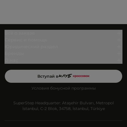
Всё о заказе
Сервис и помощь
Юридический раздел
Бренды
О нас
Вступай в
Условия бонусной программы
SuperStep Headquarter: Ataşehir Bulvarı, Metropol
İstanbul, C-2 Blok, 34758, İstanbul, Türkiye