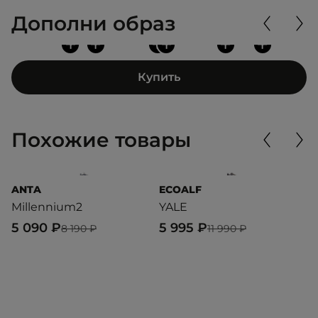
Дополни образ
+
+
+
+
+
+
Купить
Похожие товары
ANTA
ECOALF
P
Millennium2
YALE
S
5 090 ₽
5 995 ₽
8
8 190 ₽
11 990 ₽