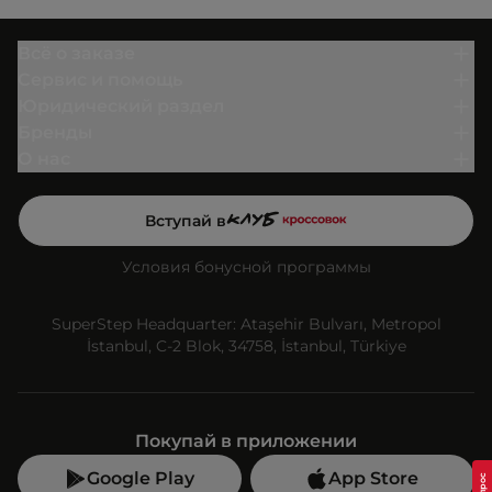
Всё о заказе
Сервис и помощь
Юридический раздел
Бренды
О нас
Вступай в
Условия бонусной программы
SuperStep Headquarter: Ataşehir Bulvarı, Metropol
İstanbul, C-2 Blok, 34758, İstanbul, Türkiye
Покупай в приложении
Google Play
App Store