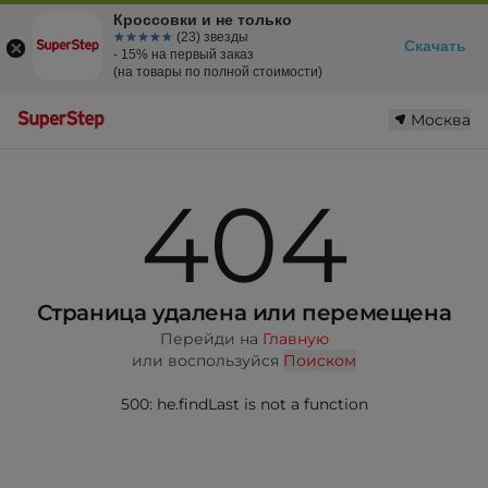
Кроссовки и не только
☆☆☆☆☆
★★★★★
(23) звезды
Скачать
- 15% на первый заказ
(на товары по полной стоимости)
Москва
404
Страница удалена или перемещена
Перейди на
Главную
или воспользуйся
Поиском
500: he.findLast is not a function