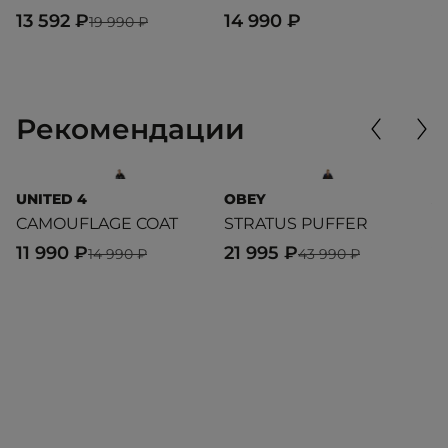
J
13 592 ₽
14 990 ₽
19 990 ₽
6
Рекомендации
UNITED 4
OBEY
A
CAMOUFLAGE COAT
STRATUS PUFFER
M
J
11 990 ₽
21 995 ₽
14 990 ₽
43 990 ₽
2