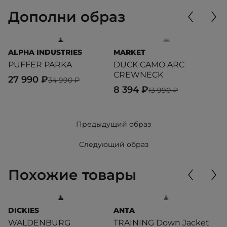
Дополни образ
ALPHA INDUSTRIES
MARKET
L
PUFFER PARKA
DUCK CAMO ARC
T
CREWNECK
27 990 ₽
7
34 990 ₽
8 394 ₽
13 990 ₽
Предыдущий образ
Следующий образ
Похожие товары
DICKIES
ANTA
L
WALDENBURG
TRAINING Down Jacket
S