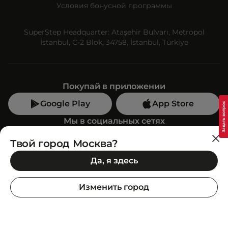
Условия бонусной программы
SuperStep Headquarter: Ataşehir Bulvarı, Metropol
İstanbul, C-2 Blok, 34758, İstanbul, Türkiye
Покупай в приложении
Google Play
App Store
Мы в социальных сетях
Твой город Москва?
Позвони нам
Да, я здесь
+7 (499) 350-55-33
C 10:00 до 19:00
Изменить город
SuperStep-бот