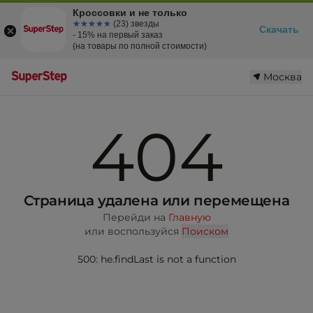
Кроссовки и не только
☆☆☆☆☆
★★★★★
(23) звезды
Скачать
- 15% на первый заказ
(на товары по полной стоимости)
Москва
404
Страница удалена или перемещена
Перейди на
Главную
или воспользуйся
Поиском
500: he.findLast is not a function