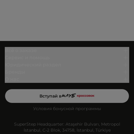
Всё о заказе
Сервис и помощь
Юридический раздел
Бренды
О нас
Вступай в
Условия бонусной программы
SuperStep Headquarter: Ataşehir Bulvarı, Metropol
İstanbul, C-2 Blok, 34758, İstanbul, Türkiye