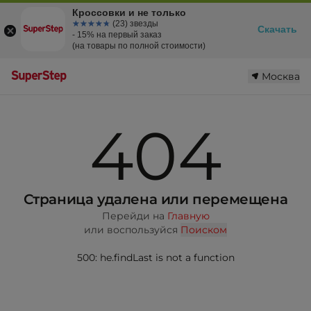
Кроссовки и не только
☆☆☆☆☆
★★★★★
(23) звезды
Скачать
- 15% на первый заказ
(на товары по полной стоимости)
Москва
404
Страница удалена или перемещена
Перейди на
Главную
или воспользуйся
Поиском
500: he.findLast is not a function