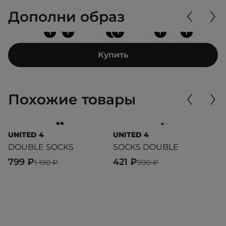
Дополни образ
+
+
+
+
+
+
Купить
Похожие товары
UNITED 4
UNITED 4
L
DOUBLE SOCKS
SOCKS DOUBLE
S
799 ₽
421 ₽
3
1 190 ₽
990 ₽