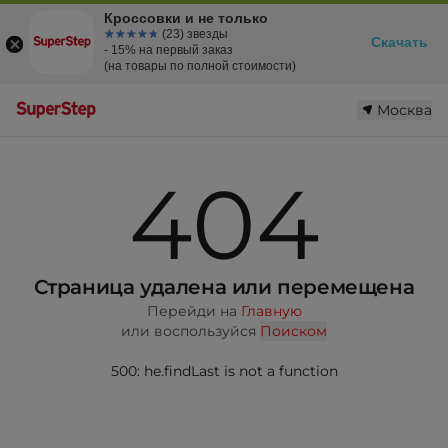
Кроссовки и не только
☆☆☆☆☆
★★★★★
(23) звезды
Скачать
- 15% на первый заказ
(на товары по полной стоимости)
Москва
404
Страница удалена или перемещена
Перейди на
Главную
или воспользуйся
Поиском
500: he.findLast is not a function