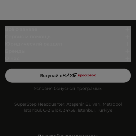
Всё о заказе
Сервис и помощь
Юридический раздел
Бренды
О нас
Вступай в
Условия бонусной программы
SuperStep Headquarter: Ataşehir Bulvarı, Metropol
İstanbul, C-2 Blok, 34758, İstanbul, Türkiye