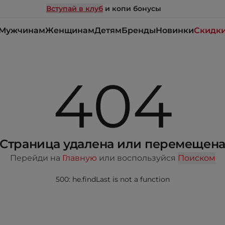
Вступай в клуб
и копи бонусы
Мужчинам
Женщинам
Детям
Бренды
Новинки
Скидк
404
Страница удалена или перемещен
Перейди на
Главную
или воспользуйся
Поиском
500: he.findLast is not a function