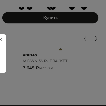
+
+
+
+
+
+
Купить
ADIDAS
LES
M DWN 3S PUF JACKET
SHO
7 645 ₽
24 
14 990 ₽