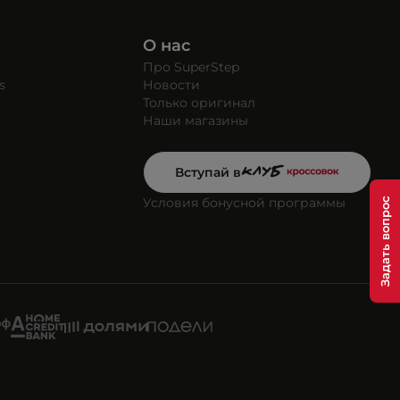
О нас
Про SuperStep
s
Новости
Только оригинал
Наши магазины
Вступай в
Условия бонусной программы