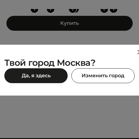
+
+
+
+
+
+
Купить
Твой город Москва?
VANS
Да, я здесь
Изменить город
KT
Norris MTE-1
7 476 ₽
990 ₽
15 990 ₽