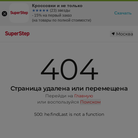
Кроссовки и не только
☆☆☆☆☆
★★★★★
(23) звезды
Скачать
- 15% на первый заказ
(на товары по полной стоимости)
Москва
404
Страница удалена или перемещена
Перейди на
Главную
или воспользуйся
Поиском
500: he.findLast is not a function