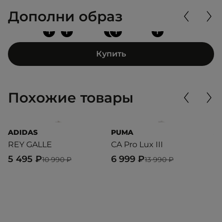
Дополни образ
+
+
+
+
+
Купить
Похожие товары
ADIDAS
PUMA
A
REY GALLE
CA Pro Lux III
R
5 495 ₽
6 999 ₽
5
10 990 ₽
13 990 ₽