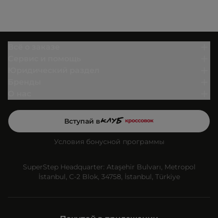
Всё о заказе
Сервис и помощь
Юридический раздел
Бренды
О нас
Вступай в
Условия бонусной программы
SuperStep Headquarter: Ataşehir Bulvarı, Metropol
İstanbul, C-2 Blok, 34758, İstanbul, Türkiye