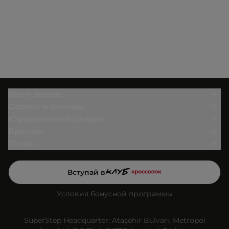
Всё о заказе
Сервис и помощь
Юридический раздел
Бренды
О нас
Вступай в
Условия бонусной программы
SuperStep Headquarter: Ataşehir Bulvarı, Metropol