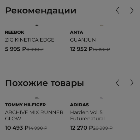
Рекомендации
REEBOK
ANTA
L
ZIG KINETICA EDGE
GUANJUN
L
5 995 ₽
12 952 ₽
1
11 990 ₽
16 190 ₽
Похожие товары
TOMMY HILFIGER
ADIDAS
A
ARCHIVE MIX RUNNER
Harden Vol. 5
Ha
GLOW
Futurenatural
F
10 493 ₽
12 270 ₽
1
14 990 ₽
20 999 ₽