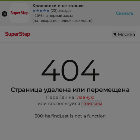
Кроссовки и не только
☆☆☆☆☆
★★★★★
(23) звезды
Скачать
- 15% на первый заказ
(на товары по полной стоимости)
Москва
404
Страница удалена или перемещена
Перейди на
Главную
или воспользуйся
Поиском
500: he.findLast is not a function