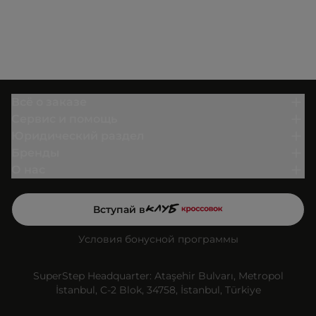
Всё о заказе
Сервис и помощь
Юридический раздел
Бренды
О нас
Вступай в
Условия бонусной программы
SuperStep Headquarter: Ataşehir Bulvarı, Metropol
İstanbul, C-2 Blok, 34758, İstanbul, Türkiye