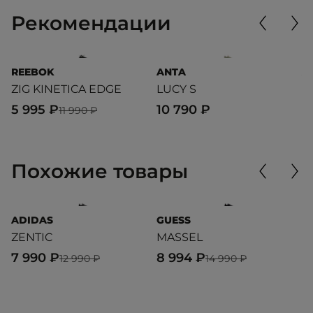
Рекомендации
REEBOK
ANTA
A
ZIG KINETICA EDGE
LUCY S
B
5 995 ₽
10 790 ₽
3
11 990 ₽
Похожие товары
ADIDAS
GUESS
P
ZENTIC
MASSEL
In
7 990 ₽
8 994 ₽
5
12 990 ₽
14 990 ₽