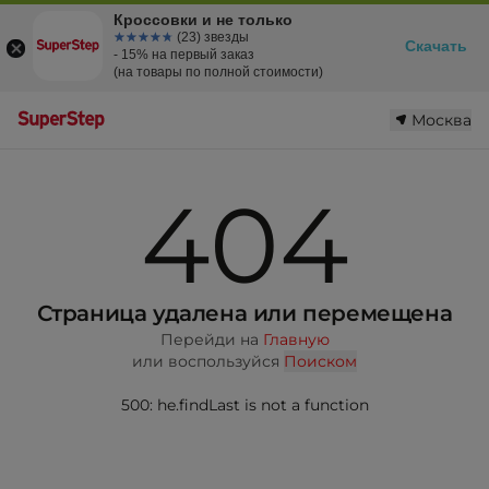
Кроссовки и не только
☆☆☆☆☆
★★★★★
(23) звезды
Скачать
- 15% на первый заказ
(на товары по полной стоимости)
Москва
404
Страница удалена или перемещена
Перейди на
Главную
или воспользуйся
Поиском
500: he.findLast is not a function