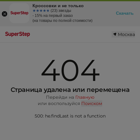
Кроссовки и не только
☆☆☆☆☆
★★★★★
(23) звезды
Скачать
- 15% на первый заказ
(на товары по полной стоимости)
Москва
404
Страница удалена или перемещена
Перейди на
Главную
или воспользуйся
Поиском
500: he.findLast is not a function