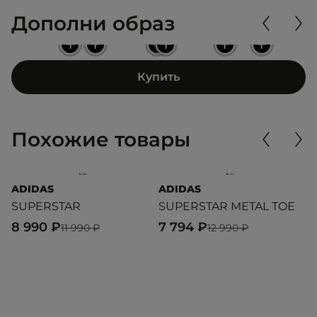
Дополни образ
+
+
+
+
+
+
Купить
Похожие товары
ADIDAS
ADIDAS
A
SUPERSTAR
SUPERSTAR METAL TOE
S
8 990 ₽
7 794 ₽
7
11 990 ₽
12 990 ₽