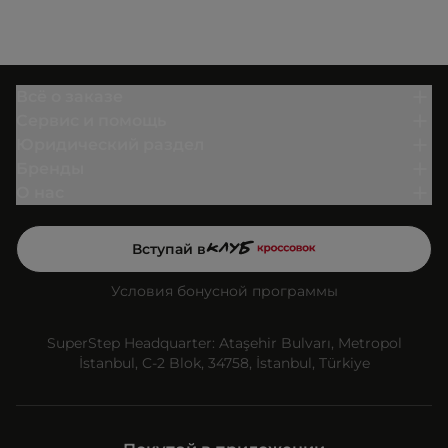
Всё о заказе
Сервис и помощь
Юридический раздел
Бренды
О нас
Вступай в
Условия бонусной программы
SuperStep Headquarter: Ataşehir Bulvarı, Metropol
İstanbul, C-2 Blok, 34758, İstanbul, Türkiye