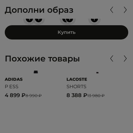
Дополни образ
+
+
+
+
+
Купить
Похожие товары
ADIDAS
LACOSTE
L
P ESS
SHORTS
S
4 899 ₽
8 388 ₽
8
8 990 ₽
13 980 ₽