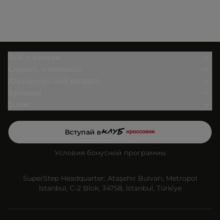
Всё о заказе
Сервис и помощь
Юридический раздел
Бренды
О нас
Вступай в
Условия бонусной программы
SuperStep Headquarter: Ataşehir Bulvarı, Metropol
İstanbul, C-2 Blok, 34758, İstanbul, Türkiye