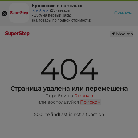
Кроссовки и не только
☆☆☆☆☆
★★★★★
(23) звезды
Скачать
- 15% на первый заказ
(на товары по полной стоимости)
Москва
404
Страница удалена или перемещена
Перейди на
Главную
или воспользуйся
Поиском
500: he.findLast is not a function