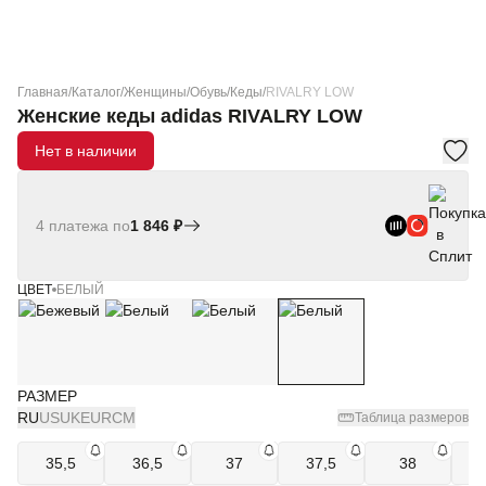
Главная
/
Каталог
/
Женщины
/
Обувь
/
Кеды
/
RIVALRY LOW
Женские кеды adidas RIVALRY LOW
Нет в наличии
4 платежа по
1 846 ₽
ЦВЕТ
БЕЛЫЙ
РАЗМЕР
RU
US
UK
EUR
СМ
Таблица размеров
35,5
36,5
37
37,5
38