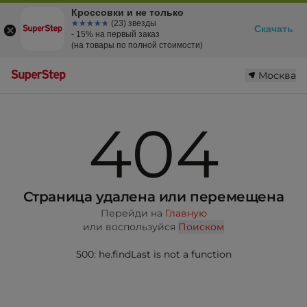
Кроссовки и не только
☆☆☆☆☆
★★★★★
(23) звезды
Скачать
- 15% на первый заказ
(на товары по полной стоимости)
Москва
404
Страница удалена или перемещена
Перейди на
Главную
или воспользуйся
Поиском
500: he.findLast is not a function