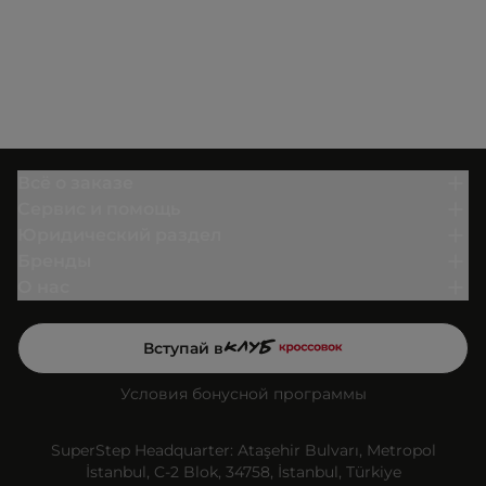
Всё о заказе
Сервис и помощь
Юридический раздел
Бренды
О нас
Вступай в
Условия бонусной программы
SuperStep Headquarter: Ataşehir Bulvarı, Metropol
İstanbul, C-2 Blok, 34758, İstanbul, Türkiye