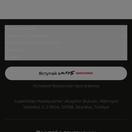
Всё о заказе
Сервис и помощь
Юридический раздел
Бренды
О нас
Вступай в
Условия бонусной программы
SuperStep Headquarter: Ataşehir Bulvarı, Metropol
İstanbul, C-2 Blok, 34758, İstanbul, Türkiye