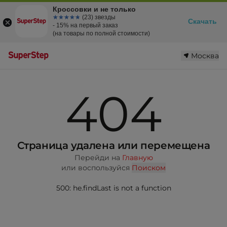
Кроссовки и не только
☆☆☆☆☆
★★★★★
(23) звезды
Скачать
- 15% на первый заказ
(на товары по полной стоимости)
Москва
404
Страница удалена или перемещена
Перейди на
Главную
или воспользуйся
Поиском
500: he.findLast is not a function