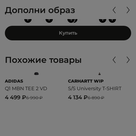
Дополни образ
+
+
+
+
+
+
Купить
Похожие товары
ADIDAS
CARHARTT WIP
A
Q1 MBN TEE 2 VD
S/S University T-SHIRT
S
4 499 ₽
4 134 ₽
2
6 990 ₽
6 890 ₽