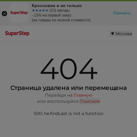
Кроссовки и не только
☆☆☆☆☆
★★★★★
(23) звезды
Скачать
- 15% на первый заказ
(на товары по полной стоимости)
Москва
404
Страница удалена или перемещена
Перейди на
Главную
или воспользуйся
Поиском
500: he.findLast is not a function