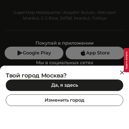
SuperStep Headquarter: Ataşehir Bulvarı, Metropol
İstanbul, C-2 Blok, 34758, İstanbul, Türkiye
Покупай в приложении
Google Play
App Store
Мы в социальных сетях
Твой город Москва?
Позвони нам
Да, я здесь
+7 (499) 350-55-33
C 10:00 до 19:00
Изменить город
SuperStep-бот