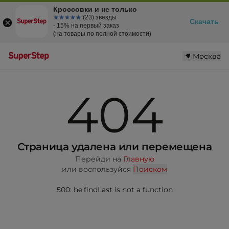
Кроссовки и не только
☆☆☆☆☆
★★★★★
(23) звезды
Скачать
- 15% на первый заказ
(на товары по полной стоимости)
Москва
404
Страница удалена или перемещена
Перейди на
Главную
или воспользуйся
Поиском
500: he.findLast is not a function