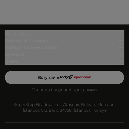
Всё о заказе
Сервис и помощь
Юридический раздел
Бренды
О нас
Вступай в
Условия бонусной программы
SuperStep Headquarter: Ataşehir Bulvarı, Metropol
İstanbul, C-2 Blok, 34758, İstanbul, Türkiye