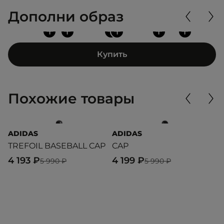
Дополни образ
+
+
+
+
+
+
Купить
Похожие товары
ADIDAS
ADIDAS
U
TREFOIL BASEBALL CAP
CAP
4
4 193 ₽
4 199 ₽
2
5 990 ₽
5 990 ₽