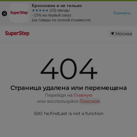
Кроссовки и не только
☆☆☆☆☆
★★★★★
(23) звезды
Скачать
- 15% на первый заказ
(на товары по полной стоимости)
Москва
404
Страница удалена или перемещена
Перейди на
Главную
или воспользуйся
Поиском
500: he.findLast is not a function