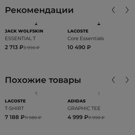
Рекомендации
JACK WOLFSKIN
LACOSTE
L
ESSENTIAL T
Core Essentials
C
2 713 ₽
10 490 ₽
1
3 990 ₽
Похожие товары
LACOSTE
ADIDAS
L
T-SHIRT
GRAPHIC TEE
T
7 188 ₽
4 999 ₽
8
11 980 ₽
9 990 ₽