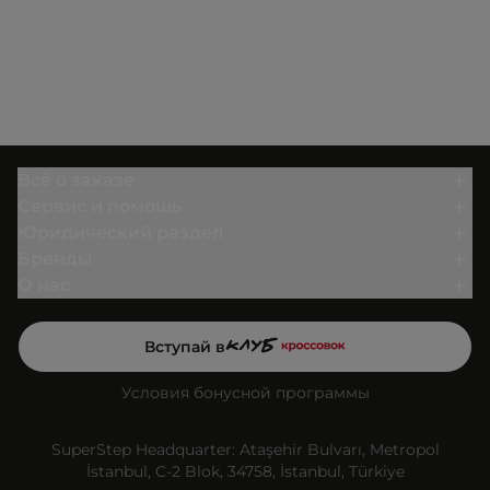
Всё о заказе
Сервис и помощь
Юридический раздел
Бренды
О нас
Вступай в
Условия бонусной программы
SuperStep Headquarter: Ataşehir Bulvarı, Metropol
İstanbul, C-2 Blok, 34758, İstanbul, Türkiye