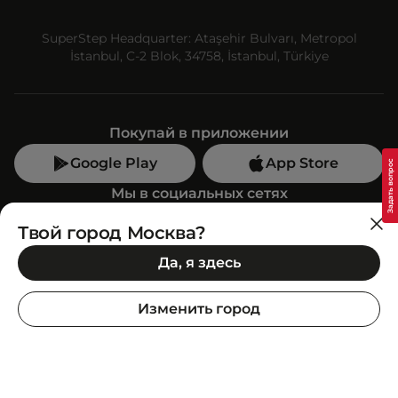
SuperStep Headquarter: Ataşehir Bulvarı, Metropol
İstanbul, C-2 Blok, 34758, İstanbul, Türkiye
Покупай в приложении
Google Play
App Store
Мы в социальных сетях
Твой город Москва?
Позвони нам
Да, я здесь
+7 (499) 350-55-33
C 10:00 до 19:00
Изменить город
SuperStep-бот