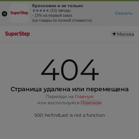
Кроссовки и не только
☆☆☆☆☆
★★★★★
(23) звезды
Скачать
- 15% на первый заказ
(на товары по полной стоимости)
Москва
404
Страница удалена или перемещена
Перейди на
Главную
или воспользуйся
Поиском
500: he.findLast is not a function