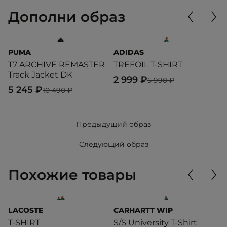
Дополни образ
PUMA
ADIDAS
P
T7 ARCHIVE REMASTER
TREFOIL T-SHIRT
M
Track Jacket DK
2 999 ₽
6
5 990 ₽
5 245 ₽
10 490 ₽
Предыдущий образ
Следующий образ
Похожие товары
LACOSTE
CARHARTT WIP
A
T-SHIRT
S/S University T-Shirt
3