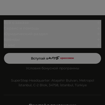
Всё о заказе
Сервис и помощь
Юридический раздел
Бренды
О нас
Вступай в
Условия бонусной программы
SuperStep Headquarter: Ataşehir Bulvarı, Metropol
İstanbul, C-2 Blok, 34758, İstanbul, Türkiye