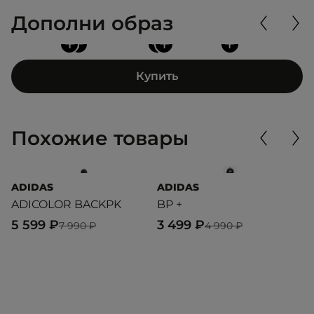
Дополни образ
+
+
+
+
+
Купить
Похожие товары
ADIDAS
ADIDAS
E
ADICOLOR BACKPK
BP +
D
5 599 ₽
3 499 ₽
3
7 990 ₽
4 990 ₽