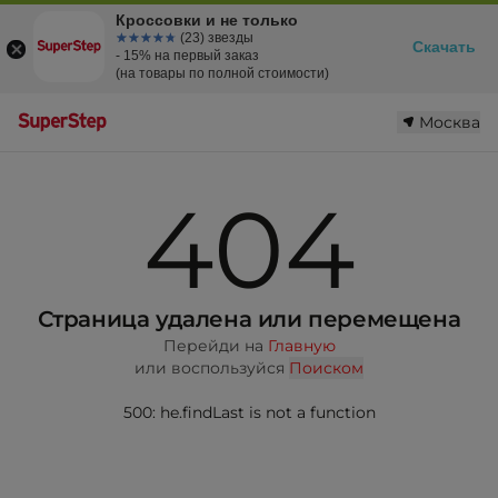
Кроссовки и не только
☆☆☆☆☆
★★★★★
(23) звезды
Скачать
- 15% на первый заказ
(на товары по полной стоимости)
Москва
404
Страница удалена или перемещена
Перейди на
Главную
или воспользуйся
Поиском
500: he.findLast is not a function