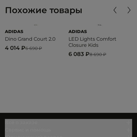
Похожие товары
ADIDAS
ADIDAS
A
Dino Grand Court 2.0
LED Lights Comfort
B
Closure Kids
4 014 ₽
4
6 690 ₽
6 083 ₽
8 690 ₽
Всё о заказе
Сервис и помощь