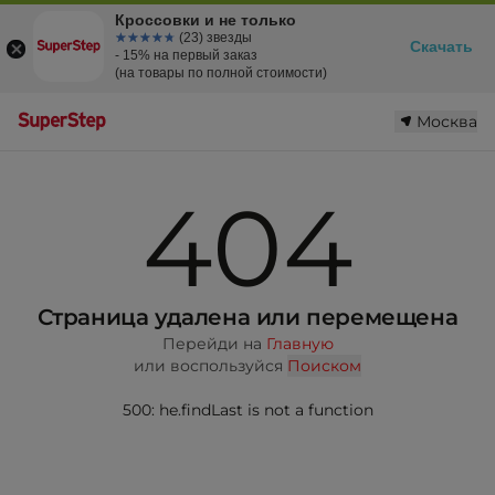
Кроссовки и не только
☆☆☆☆☆
★★★★★
(23) звезды
Скачать
- 15% на первый заказ
(на товары по полной стоимости)
Москва
404
Страница удалена или перемещена
Перейди на
Главную
или воспользуйся
Поиском
500: he.findLast is not a function