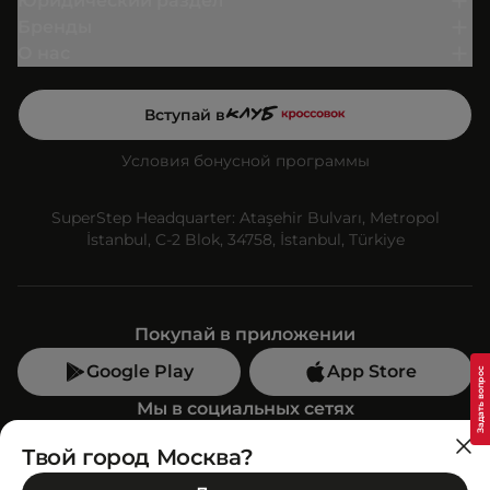
Юридический раздел
Бренды
О нас
Вступай в
Условия бонусной программы
SuperStep Headquarter: Ataşehir Bulvarı, Metropol
İstanbul, C-2 Blok, 34758, İstanbul, Türkiye
Покупай в приложении
Google Play
App Store
Мы в социальных сетях
Твой город Москва?
Позвони нам