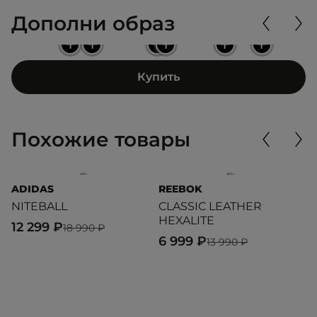
Дополни образ
+
+
+
+
+
+
Купить
Похожие товары
ADIDAS
REEBOK
A
NITEBALL
CLASSIC LEATHER
B
HEXALITE
12 299 ₽
9
18 990 ₽
6 999 ₽
13 990 ₽