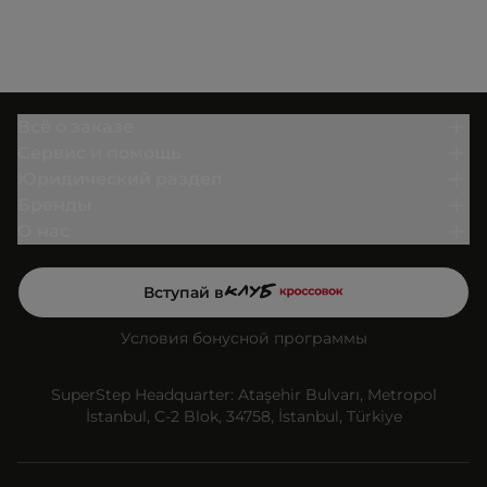
Всё о заказе
Сервис и помощь
Юридический раздел
Бренды
О нас
Вступай в
Условия бонусной программы
SuperStep Headquarter: Ataşehir Bulvarı, Metropol
İstanbul, C-2 Blok, 34758, İstanbul, Türkiye