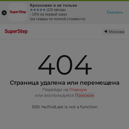
Кроссовки и не только
☆☆☆☆☆
★★★★★
(23) звезды
Скачать
- 15% на первый заказ
(на товары по полной стоимости)
Москва
404
Страница удалена или перемещена
Перейди на
Главную
или воспользуйся
Поиском
500: he.findLast is not a function