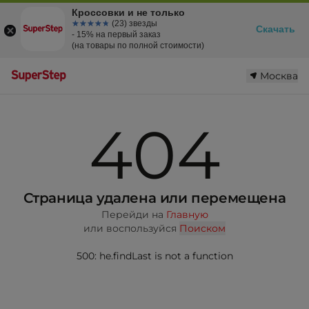
Кроссовки и не только
☆☆☆☆☆
★★★★★
(23) звезды
Скачать
- 15% на первый заказ
(на товары по полной стоимости)
Москва
404
Страница удалена или перемещена
Перейди на
Главную
или воспользуйся
Поиском
500: he.findLast is not a function