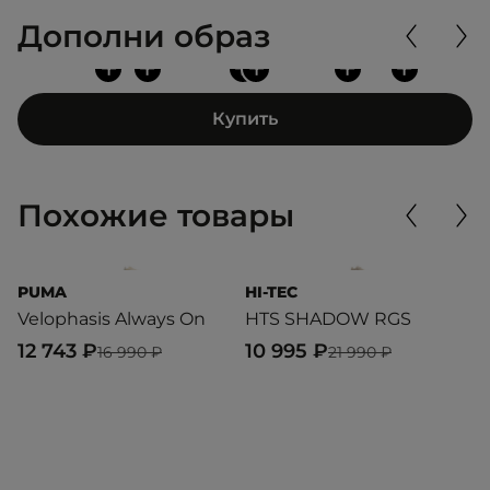
Дополни образ
+
+
+
+
+
+
Купить
Похожие товары
PUMA
HI-TEC
P
Velophasis Always On
HTS SHADOW RGS
R
12 743 ₽
10 995 ₽
9
16 990 ₽
21 990 ₽