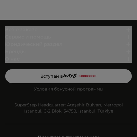
Всё о заказе
Сервис и помощь
Юридический раздел
Бренды
О нас
Вступай в
Условия бонусной программы
SuperStep Headquarter: Ataşehir Bulvarı, Metropol
İstanbul, C-2 Blok, 34758, İstanbul, Türkiye