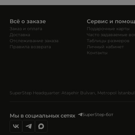
Всё о заказе
Сервис и помо
Заказ и оплата
Подарочные карты
Доставка
Часто задаваемые в
Отслеживание заказа
Таблицы размеров
Правила возврата
Личный кабинет
Контакты
SuperStep Headquarter: Ataşehir Bulvarı, Metropol İstanbul, 
SuperStep-бот
Мы в социальных сетях