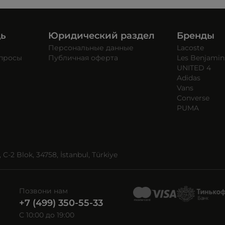
щь
Юридический раздел
Бренды
Персональные данные
Lacoste
опросы
Публичная оферта
Les Benjamin
UNITED 4
Adidas
Vans
Converse
PUMA
C-2 Blok, 34758, İstanbul, Türkiye
Позвони нам
+7 (499) 350-55-33
C 10:00 до 19:00