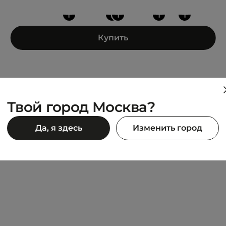
+
+
+
+
+
Купить
Твой город Москва?
PUMA
Да, я здесь
Изменить город
RT
PUMATECH SENSE
9 490 ₽
 980 ₽