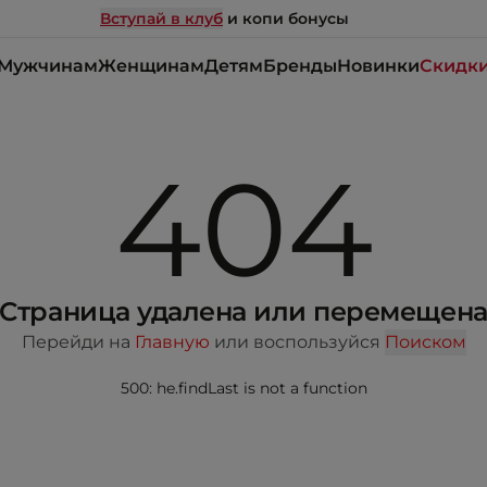
Вступай в клуб
и копи бонусы
Мужчинам
Женщинам
Детям
Бренды
Новинки
Скидк
404
Страница удалена или перемещен
Перейди на
Главную
или воспользуйся
Поиском
500: he.findLast is not a function