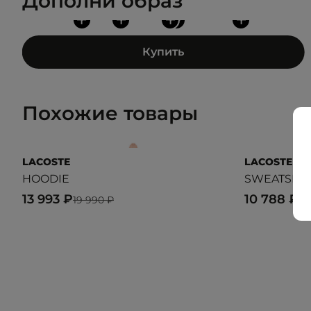
Дополни образ
+
+
+
+
+
Купить
Похожие товары
LACOSTE
LACOSTE
HOODIE
SWEATSHI
13 993 ₽
10 788 ₽
19 990 ₽
17