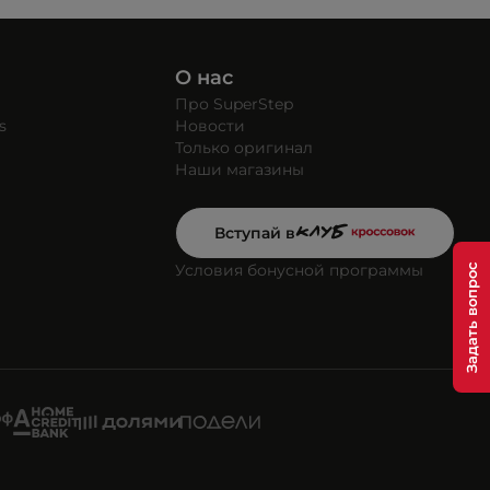
О нас
Про SuperStep
s
Новости
Только оригинал
Наши магазины
Вступай в
Условия бонусной программы