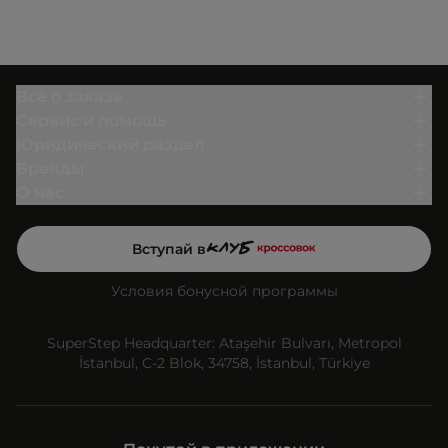
Всё о заказе
Сервис и помощь
Юридический раздел
Бренды
О нас
Вступай в
Условия бонусной программы
SuperStep Headquarter: Ataşehir Bulvarı, Metropol
İstanbul, C-2 Blok, 34758, İstanbul, Türkiye