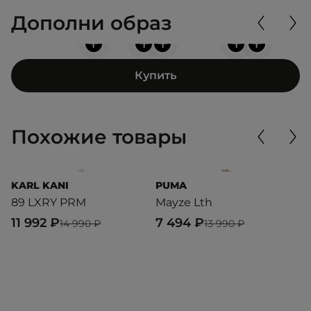
Дополни образ
+
+
+
+
+
Купить
Похожие товары
KARL KANI
PUMA
R
89 LXRY PRM
Mayze Lth
B
11 992 ₽
7 494 ₽
7
14 990 ₽
13 990 ₽