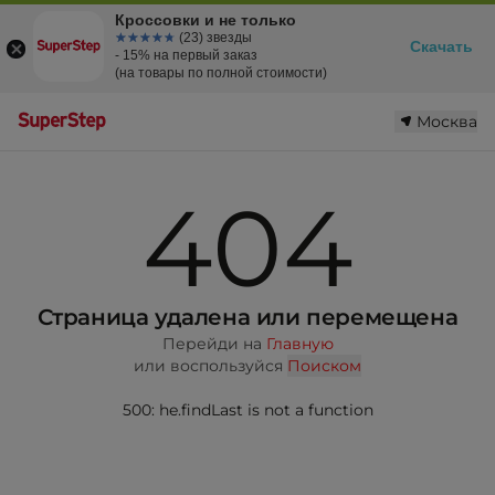
Кроссовки и не только
☆☆☆☆☆
★★★★★
(23) звезды
Скачать
- 15% на первый заказ
(на товары по полной стоимости)
Москва
404
Страница удалена или перемещена
Перейди на
Главную
или воспользуйся
Поиском
500: he.findLast is not a function