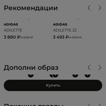
Рекомендации
ADIDAS
ADIDAS
A
ADILETTE
ADILETTE 22
P
3 880 ₽
3 493 ₽
4
9 699 ₽
4 990 ₽
Дополни образ
+
+
+
+
+
Купить