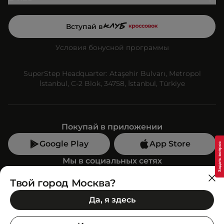
Вступай в
Условия бонусной программы
SuperStep Headquarter: Ataşehir Bulvarı, Metropol
İstanbul, C-2 Blok, 34758, İstanbul, Türkiye
Покупай в приложении
Google Play
App Store
Мы в социальных сетях
Твой город Москва?
Позвони нам
Да, я здесь
+7 (499) 350-55-33
C 10:00 до 19:00