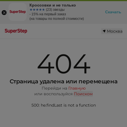
Кроссовки и не только
☆☆☆☆☆
★★★★★
(23) звезды
Скачать
- 15% на первый заказ
(на товары по полной стоимости)
Москва
404
Страница удалена или перемещена
Перейди на
Главную
или воспользуйся
Поиском
500: he.findLast is not a function