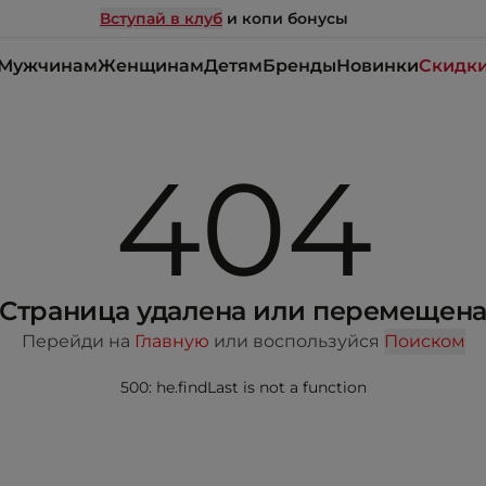
Вступай в клуб
и копи бонусы
Мужчинам
Женщинам
Детям
Бренды
Новинки
Скидк
404
Страница удалена или перемещен
Перейди на
Главную
или воспользуйся
Поиском
500: he.findLast is not a function