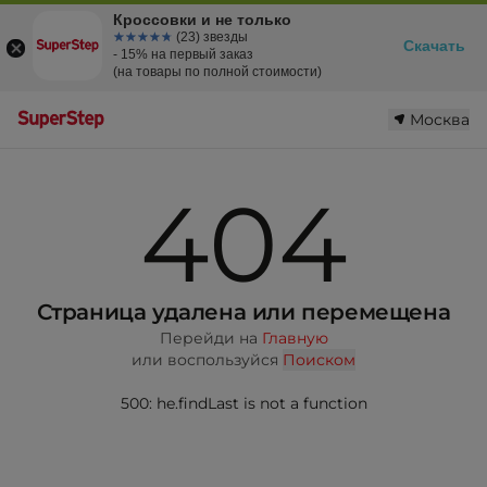
Кроссовки и не только
☆☆☆☆☆
★★★★★
(23) звезды
Скачать
- 15% на первый заказ
(на товары по полной стоимости)
Москва
404
Страница удалена или перемещена
Перейди на
Главную
или воспользуйся
Поиском
500: he.findLast is not a function