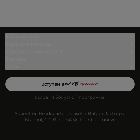
Всё о заказе
Сервис и помощь
Юридический раздел
Бренды
О нас
Вступай в
Условия бонусной программы
SuperStep Headquarter: Ataşehir Bulvarı, Metropol
İstanbul, C-2 Blok, 34758, İstanbul, Türkiye