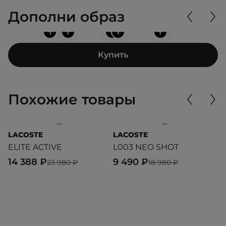
Дополни образ
+
+
+
+
+
Купить
Похожие товары
LACOSTE
LACOSTE
A
ELITE ACTIVE
L003 NEO SHOT
M
14 388 ₽
9 490 ₽
6
23 980 ₽
18 980 ₽