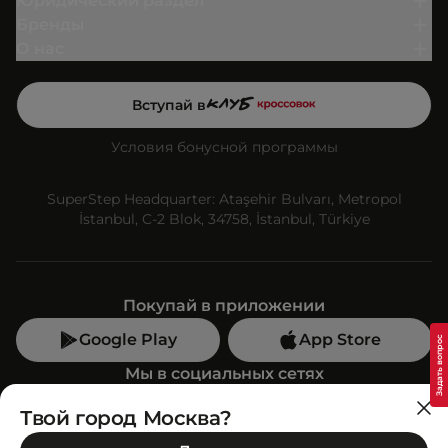
Юридический раздел
Бренды
О нас
Вступай в
Условия бонусной программы
SuperStep Headquarter: Ataşehir Bulvarı, Metropol
İstanbul, C-2 Blok, 34758, İstanbul, Türkiye
Покупай в приложении
Google Play
App Store
Мы в социальных сетях
Твой город Москва?
Позвони нам