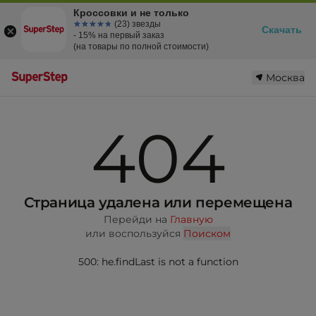
Кроссовки и не только
☆☆☆☆☆
★★★★★
(23) звезды
Скачать
- 15% на первый заказ
(на товары по полной стоимости)
Москва
404
Страница удалена или перемещена
Перейди на
Главную
или воспользуйся
Поиском
500: he.findLast is not a function