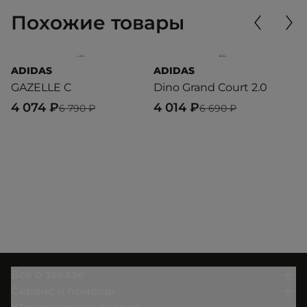
Похожие товары
ADIDAS
ADIDAS
A
GAZELLE C
Dino Grand Court 2.0
S
4 074 ₽
4 014 ₽
7
6 790 ₽
6 690 ₽
Всё о заказе
Сервис и помощь