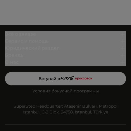
Всё о заказе
Сервис и помощь
Юридический раздел
Бренды
О нас
Вступай в
Условия бонусной программы
SuperStep Headquarter: Ataşehir Bulvarı, Metropol
İstanbul, C-2 Blok, 34758, İstanbul, Türkiye