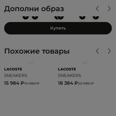
Дополни образ
+
+
+
+
+
+
Купить
Похожие товары
LACOSTE
LACOSTE
A
SNEAKERS
SNEAKERS
G
15 984 ₽
18 384 ₽
1
19 980 ₽
22 980 ₽