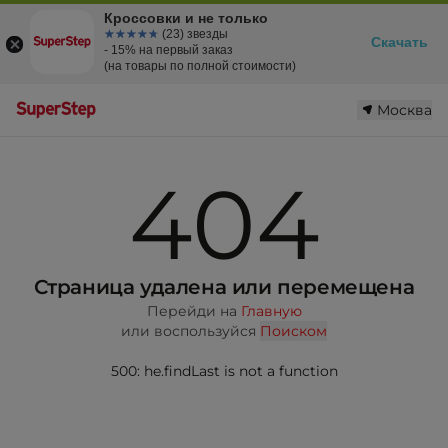
Кроссовки и не только
☆☆☆☆☆
★★★★★
(23) звезды
Скачать
- 15% на первый заказ
(на товары по полной стоимости)
Москва
404
Страница удалена или перемещена
Перейди на
Главную
или воспользуйся
Поиском
500: he.findLast is not a function