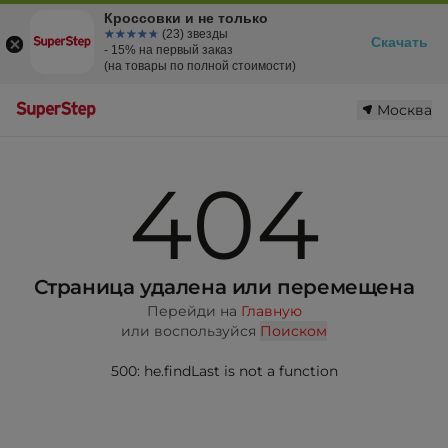
Кроссовки и не только
☆☆☆☆☆
★★★★★
(23) звезды
Скачать
- 15% на первый заказ
(на товары по полной стоимости)
Москва
404
Страница удалена или перемещена
Перейди на
Главную
или воспользуйся
Поиском
500: he.findLast is not a function