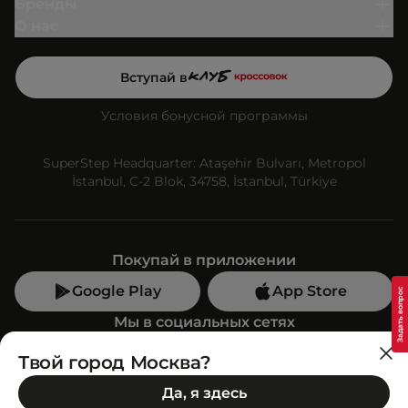
Бренды
О нас
Вступай в
Условия бонусной программы
SuperStep Headquarter: Ataşehir Bulvarı, Metropol
İstanbul, C-2 Blok, 34758, İstanbul, Türkiye
Покупай в приложении
Google Play
App Store
Мы в социальных сетях
Твой город Москва?
Позвони нам
Да, я здесь
+7 (499) 350-55-33