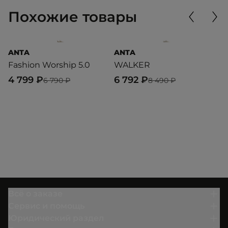
Похожие товары
ANTA
ANTA
A
Fashion Worship 5.0
WALKER
S
4 799 ₽
6 792 ₽
4
6 790 ₽
8 490 ₽
Всё о заказе
Сервис и помощь
Юридический раздел