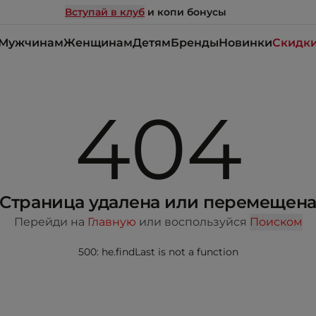
Вступай в клуб
и копи бонусы
Мужчинам
Женщинам
Детям
Бренды
Новинки
Скидк
404
Страница удалена или перемещен
Перейди на
Главную
или воспользуйся
Поиском
500: he.findLast is not a function