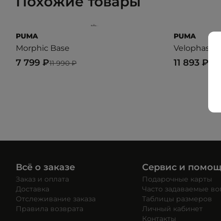
Похожие товары
PUMA
PUMA
Morphic Base
Velophasis 
7 799 ₽
11 893 ₽
11 990 ₽
16 
Всё о заказе
Сервис и помо
Заказ и оплата
Подарочные карты
Доставка
Часто задаваемые в
Отслеживание заказа
Таблицы размеров
Правила возврата
Личный кабинет
Контакты