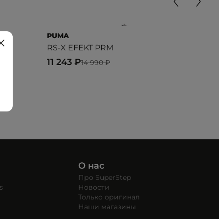
PUMA
PU
RS-X EFEKT PRM
Fad
11 243 ₽
10 
14 990 ₽
О нас
Про SuperStep
s
Новости
Только оригинал
Наши магазины