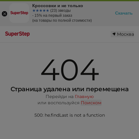
Кроссовки и не только
☆☆☆☆☆
★★★★★
(23) звезды
Скачать
- 15% на первый заказ
(на товары по полной стоимости)
Москва
404
Страница удалена или перемещена
Перейди на
Главную
или воспользуйся
Поиском
500: he.findLast is not a function