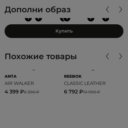
Дополни образ
+
+
+
+
+
+
Купить
Похожие товары
ANTA
REEBOK
R
AIR WALKER
CLASSIC LEATHER
C
4 399 ₽
6 792 ₽
7
6 390 ₽
10 990 ₽