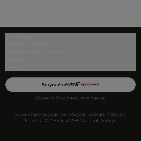
Всё о заказе
Сервис и помощь
Юридический раздел
Бренды
О нас
Вступай в
Условия бонусной программы
SuperStep Headquarter: Ataşehir Bulvarı, Metropol
İstanbul, C-2 Blok, 34758, İstanbul, Türkiye