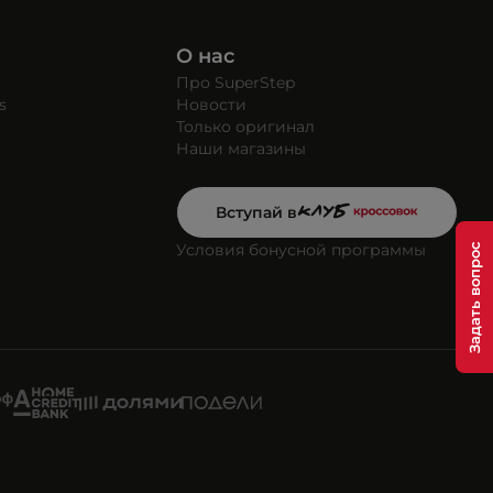
О нас
Про SuperStep
s
Новости
Только оригинал
Наши магазины
Вступай в
Условия бонусной программы