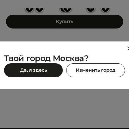
+
+
+
+
+
+
Купить
Твой город Москва?
LACOSTE
Да, я здесь
Изменить город
SHOT
L003 2K24
11 490 ₽
980 ₽
22 980 ₽