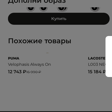
Дополни образ
+
+
+
+
+
+
Купить
Похожие товары
PUMA
LACOSTE
Velophasis Always On
L003 NEO 
12 743 ₽
15 184 ₽
16 990 ₽
18 