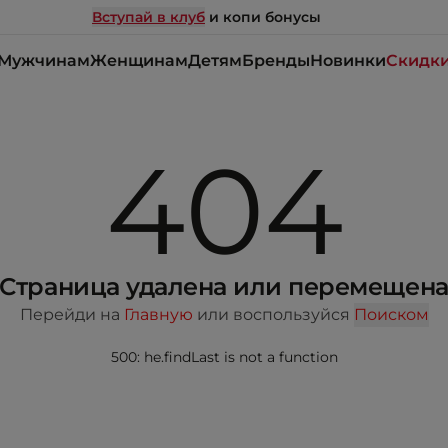
Вступай в клуб
и копи бонусы
Мужчинам
Женщинам
Детям
Бренды
Новинки
Скидк
404
Страница удалена или перемещен
Перейди на
Главную
или воспользуйся
Поиском
500: he.findLast is not a function