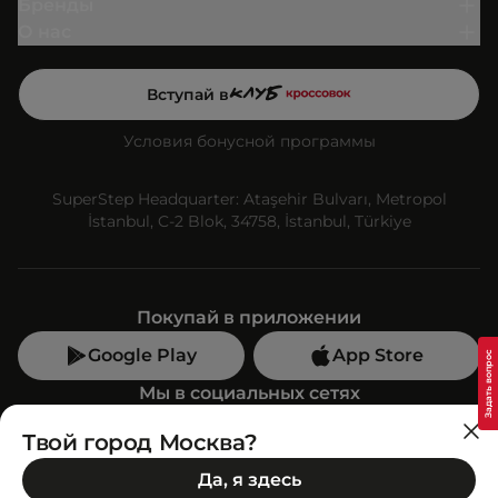
Бренды
О нас
Вступай в
Условия бонусной программы
SuperStep Headquarter: Ataşehir Bulvarı, Metropol
İstanbul, C-2 Blok, 34758, İstanbul, Türkiye
Покупай в приложении
Google Play
App Store
Мы в социальных сетях
Твой город Москва?
Позвони нам
Да, я здесь
+7 (499) 350-55-33