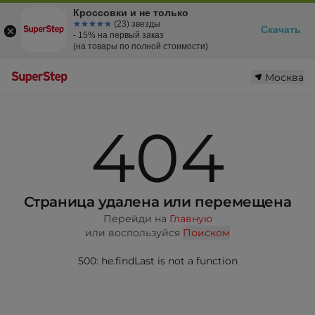
Кроссовки и не только
☆☆☆☆☆
★★★★★
(23) звезды
Скачать
- 15% на первый заказ
(на товары по полной стоимости)
Москва
404
Страница удалена или перемещена
Перейди на
Главную
или воспользуйся
Поиском
500: he.findLast is not a function