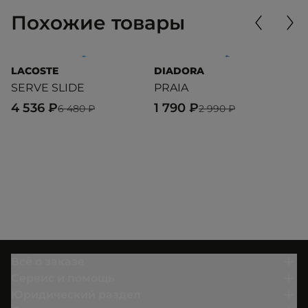
Похожие товары
LACOSTE
DIADORA
D
SERVE SLIDE
PRAIA
C
4 536 ₽
1 790 ₽
1
6 480 ₽
2 990 ₽
Всё о заказе
Сервис и помощь
Юридический раздел