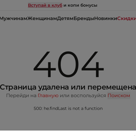
Вступай в клуб
и копи бонусы
Мужчинам
Женщинам
Детям
Бренды
Новинки
Скидк
404
Страница удалена или перемещен
Перейди на
Главную
или воспользуйся
Поиском
500: he.findLast is not a function