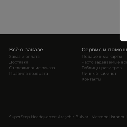
Всё о заказе
Сервис и помо
Заказ и оплата
Подарочные карты
Доставка
Часто задаваемые в
Отслеживание заказа
Таблицы размеров
Правила возврата
Личный кабинет
Контакты
SuperStep Headquarter: Ataşehir Bulvarı, Metropol İstanbul, 