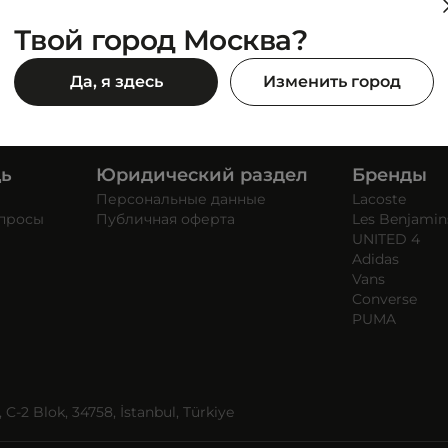
Твой город Москва?
Да, я здесь
Изменить город
щь
Юридический раздел
Бренды
Персональные данные
Lacoste
опросы
Публичная оферта
Les Benjamin
UNITED 4
Adidas
Vans
Converse
PUMA
C-2 Blok, 34758, İstanbul, Türkiye