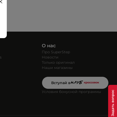
О нас
Про SuperStep
s
Новости
Только оригинал
Наши магазины
Вступай в
Условия бонусной программы