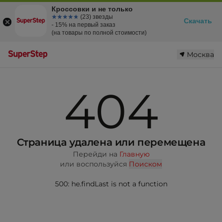
Кроссовки и не только
☆☆☆☆☆
★★★★★
(23) звезды
Скачать
- 15% на первый заказ
(на товары по полной стоимости)
Москва
404
Страница удалена или перемещена
Перейди на
Главную
или воспользуйся
Поиском
500: he.findLast is not a function