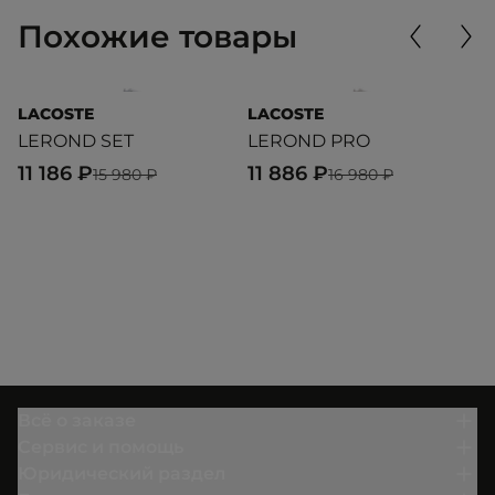
Похожие товары
LACOSTE
LACOSTE
L
LEROND SET
LEROND PRO
C
11 186 ₽
11 886 ₽
1
15 980 ₽
16 980 ₽
Всё о заказе
Сервис и помощь
Юридический раздел