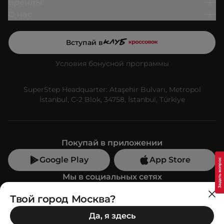
Бренды
О нас
Вступай в
Условия бонусной программы
SuperStep Headquarter: Ataşehir Bulvarı, Metropol
İstanbul, C-2 Blok, 34758, İstanbul, Türkiye
Покупай в приложении
Google Play
App Store
Мы в социальных сетях
Твой город Москва?
Позвони нам
Да, я здесь
+7 (499) 350-55-33