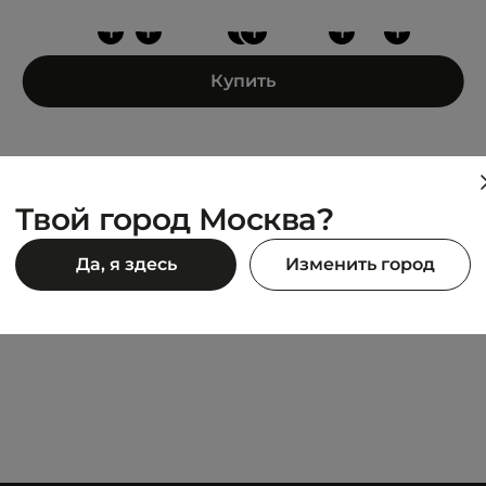
+
+
+
+
+
+
Купить
Твой город Москва?
PUMA
Да, я здесь
Изменить город
Ferrari Palermo
7 995 ₽
990 ₽
15 990 ₽