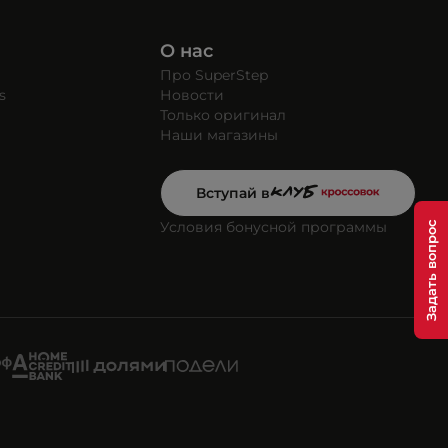
О нас
Про SuperStep
s
Новости
Только оригинал
Наши магазины
Вступай в
Условия бонусной программы