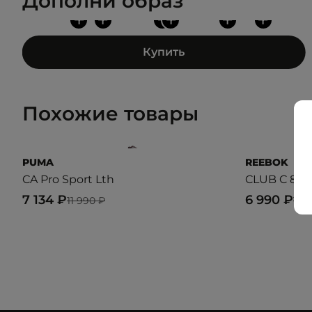
Дополни образ
+
+
+
+
+
+
Купить
Похожие товары
PUMA
REEBOK
CA Pro Sport Lth
CLUB C 85
7 134 ₽
6 990 ₽
11 990 ₽
11 