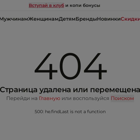
Вступай в клуб
и копи бонусы
Мужчинам
Женщинам
Детям
Бренды
Новинки
Скидк
404
Страница удалена или перемещен
Перейди на
Главную
или воспользуйся
Поиском
500: he.findLast is not a function