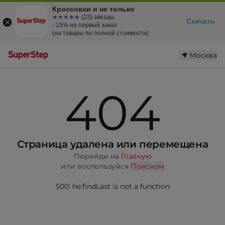
Кроссовки и не только
☆☆☆☆☆
★★★★★
(23) звезды
Скачать
- 15% на первый заказ
(на товары по полной стоимости)
Москва
404
Страница удалена или перемещена
Перейди на
Главную
или воспользуйся
Поиском
500: he.findLast is not a function