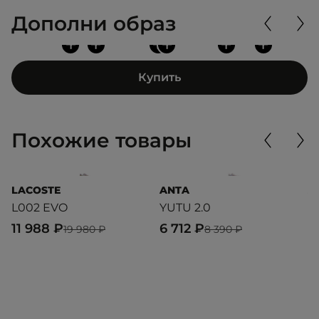
Дополни образ
+
+
+
+
+
+
Купить
Похожие товары
LACOSTE
ANTA
A
L002 EVO
YUTU 2.0
F
11 988 ₽
6 712 ₽
4
19 980 ₽
8 390 ₽