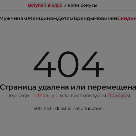
Вступай в клуб
и копи бонусы
Мужчинам
Женщинам
Детям
Бренды
Новинки
Скидк
404
Страница удалена или перемещен
Перейди на
Главную
или воспользуйся
Поиском
500: he.findLast is not a function