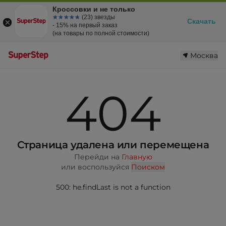
Кроссовки и не только
☆☆☆☆☆
★★★★★
(23) звезды
Скачать
- 15% на первый заказ
(на товары по полной стоимости)
Москва
404
Страница удалена или перемещена
Перейди на
Главную
или воспользуйся
Поиском
500: he.findLast is not a function