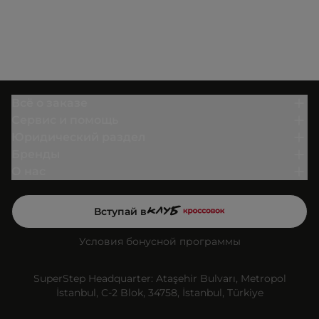
Всё о заказе
Сервис и помощь
Юридический раздел
Бренды
О нас
Вступай в
Условия бонусной программы
SuperStep Headquarter: Ataşehir Bulvarı, Metropol
İstanbul, C-2 Blok, 34758, İstanbul, Türkiye