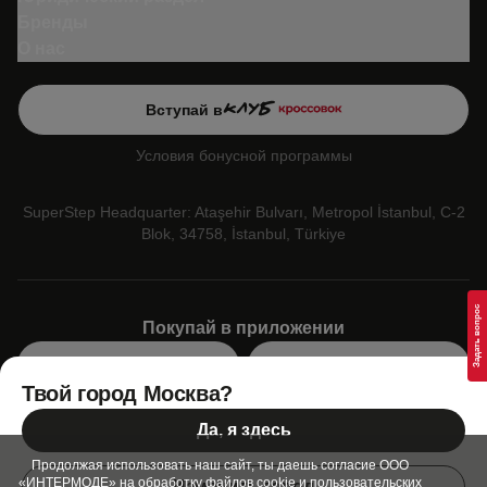
Бренды
О нас
Вступай в
Условия бонусной программы
SuperStep Headquarter: Ataşehir Bulvarı, Metropol İstanbul, C-2
Blok, 34758, İstanbul, Türkiye
Покупай в приложении
Google Play
App Store
Твой город Москва?
Мы в социальных сетях
Да, я здесь
Позвони нам
Продолжая использовать наш сайт, ты даешь согласие ООО
+7 (499) 350-55-33
«ИНТЕРМОДЕ» на обработку файлов cookie и пользовательских
Изменить город