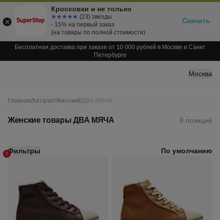
Кроссовки и не только
☆☆☆☆☆
★★★★★
(23) звезды
Скачать
- 15% на первый заказ
(на товары по полной стоимости)
Бесплатная доставка при заказе от 10 000 рублей в Москве и Санкт
Петербурге
Москва
Главная
/
Каталог
/
Женский
/
ДВА МЯЧА
Женские товары ДВА МЯЧА
8 позиций
Фильтры
По умолчанию
2