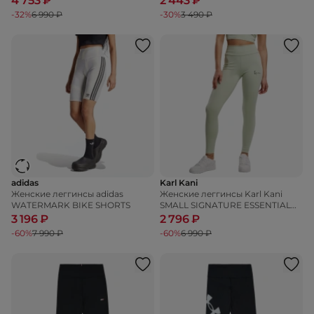
4 753 ₽
2 443 ₽
-32%
6 990 ₽
-30%
3 490 ₽
adidas
Karl Kani
Женские леггинсы adidas
Женские леггинсы Karl Kani
WATERMARK BIKE SHORTS
SMALL SIGNATURE ESSENTIAL
LEGGINGS
3 196 ₽
2 796 ₽
-60%
7 990 ₽
-60%
6 990 ₽