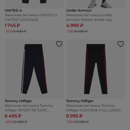
UNITED 4
Under Armour
Женские леггинсы UNITED 4
Женские леггинсы Under
UNITED LEGGINGS
Armour Motion Ankle Leg
Branded
1 745 ₽
4 990 ₽
-50%
3 490 ₽
-39%
8 290 ₽
Tommy Hilfiger
Tommy Hilfiger
Женские леггинсы Tommy
Женские леггинсы Tommy
Hilfiger SPORT 7/8 TAPE
Hilfiger HIGH RISE FULL LENGTH
LEGGINGS
LEGGINGS
6 495 ₽
6 995 ₽
-50%
12 990 ₽
-50%
13 990 ₽