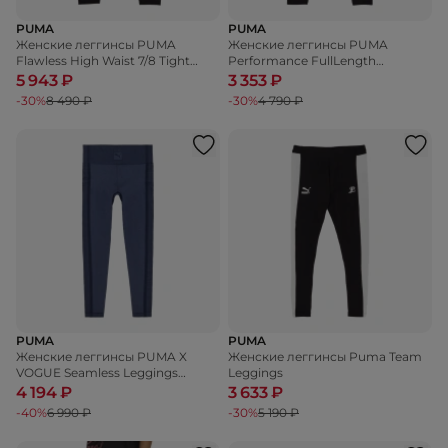
PUMA
PUMA
Женские леггинсы PUMA
Женские леггинсы PUMA
Flawless High Waist 7/8 Tight
Performance FullLength
Leggings
Leggings
5 943 ₽
3 353 ₽
-30%
8 490 ₽
-30%
4 790 ₽
PUMA
PUMA
Женские леггинсы PUMA X
Женские леггинсы Puma Team
VOGUE Seamless Leggings
Leggings
Parisian
4 194 ₽
3 633 ₽
-40%
6 990 ₽
-30%
5 190 ₽