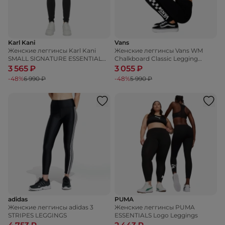
Karl Kani
Vans
Женские леггинсы Karl Kani
Женские леггинсы Vans WM
SMALL SIGNATURE ESSENTIAL
Chalkboard Classic Legging
LEGGINGS
CLASSIC
3 565 ₽
3 055 ₽
-48%
6 990 ₽
-48%
5 990 ₽
adidas
PUMA
Женские леггинсы adidas 3
Женские леггинсы PUMA
STRIPES LEGGINGS
ESSENTIALS Logo Leggings