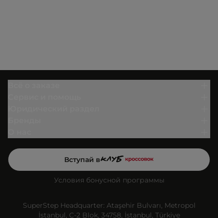
Всё о заказе
Сервис и помощь
Юридический раздел
Бренды
О нас
Вступай в
Условия бонусной программы
SuperStep Headquarter: Ataşehir Bulvarı, Metropol
İstanbul, C-2 Blok, 34758, İstanbul, Türkiye