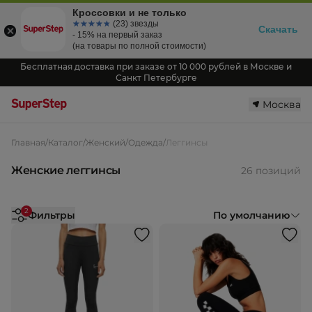
Кроссовки и не только
☆☆☆☆☆
★★★★★
(23) звезды
Скачать
- 15% на первый заказ
(на товары по полной стоимости)
Бесплатная доставка при заказе от 10 000 рублей в Москве и
Санкт Петербурге
Москва
Главная
/
Каталог
/
Женский
/
Одежда
/
Леггинсы
Женские леггинсы
26 позиций
2
Фильтры
По умолчанию