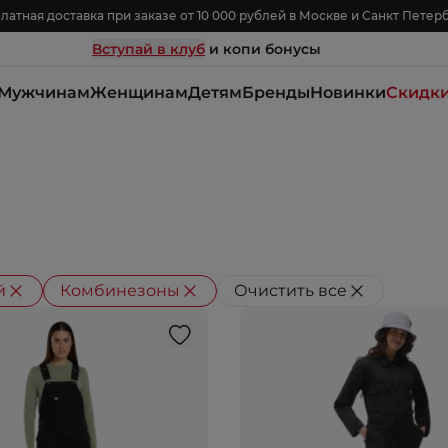
латная доставка при заказе от 10 000 рублей в Москве и Санкт Петер
Вступай в клуб
и копи бонусы
Мужчинам
Женщинам
Детям
Бренды
Новинки
Скидк
й
Комбинезоны
Очистить все