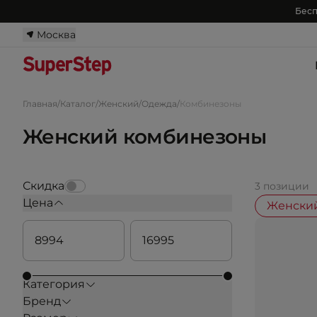
Бесп
Москва
Главная
/
Каталог
/
Женский
/
Одежда
/
Комбинезоны
Женский комбинезоны
Скидка
3 позиции
Цена
Женски
Категория
Бренд