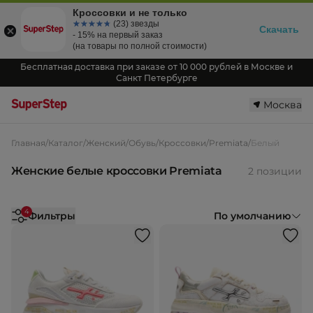
Кроссовки и не только
☆☆☆☆☆
★★★★★
(23) звезды
Скачать
- 15% на первый заказ
(на товары по полной стоимости)
Бесплатная доставка при заказе от 10 000 рублей в Москве и
Санкт Петербурге
Москва
Главная
/
Каталог
/
Женский
/
Обувь
/
Кроссовки
/
Premiata
/
Белый
Женские белые кроссовки Premiata
2 позиции
4
Фильтры
По умолчанию