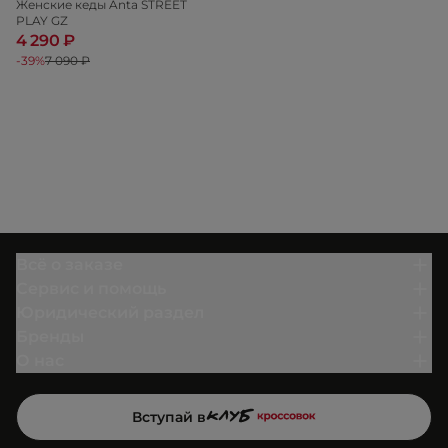
Женские кеды Anta STREET
PLAY GZ
4 290 ₽
-39%
7 090 ₽
Всё о заказе
Сервис и помощь
Юридический раздел
Бренды
О нас
Вступай в