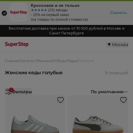
Кроссовки и не только
☆☆☆☆☆
★★★★★
(23) звезды
Скачать
- 15% на первый заказ
(на товары по полной стоимости)
Бесплатная доставка при заказе от 10 000 рублей в Москве и
Санкт Петербурге
Москва
Главная
/
Каталог
/
Женский
/
Обувь
/
Кеды
/
Голубой
Женские кеды голубые
9 позиций
3
Фильтры
По умолчанию