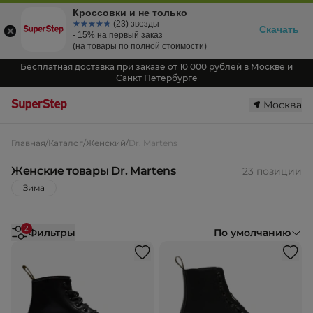
Кроссовки и не только
☆☆☆☆☆
★★★★★
(23) звезды
Скачать
- 15% на первый заказ
(на товары по полной стоимости)
Бесплатная доставка при заказе от 10 000 рублей в Москве и
Санкт Петербурге
Москва
Главная
/
Каталог
/
Женский
/
Dr. Martens
Женские товары Dr. Martens
23 позиции
Зима
2
Фильтры
По умолчанию