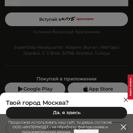
О нас
Вступай в
Условия бонусной программы
SuperStep Headquarter: Ataşehir Bulvarı, Metropol
İstanbul, C-2 Blok, 34758, İstanbul, Türkiye
Покупай в приложении
Google Play
App Store
Мы в социальных сетях
Твой город Москва?
Да, я здесь
Позвони нам
Продолжая использовать наш сайт, ты даешь согласие
+7 (499) 350-55-33
ООО «ИНТЕРМОДЕ» на обработку файлов cookie и
Изменить город
пользовательских данных
...
Читать далее
C 10:00 до 19:00