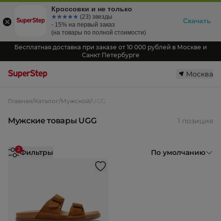
Кроссовки и не только
☆☆☆☆☆
★★★★★
(23) звезды
Скачать
- 15% на первый заказ
(на товары по полной стоимости)
Бесплатная доставка при заказе от 10 000 рублей в Москве и
Санкт Петербурге
Москва
Главная
/
Каталог
/
Мужской
/
UGG
Мужские товары UGG
1 позиция
2
Фильтры
По умолчанию