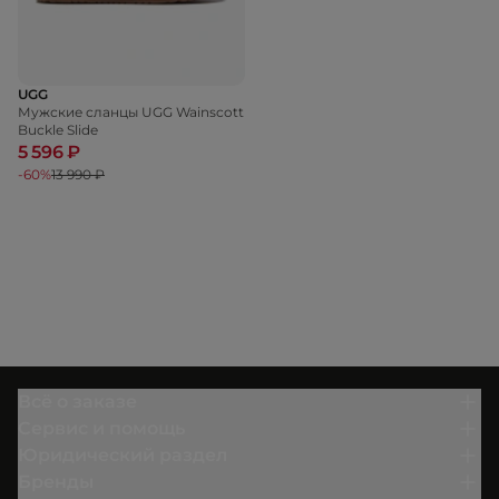
UGG
Мужские сланцы UGG Wainscott
Buckle Slide
5 596 ₽
-60%
13 990 ₽
Всё о заказе
Сервис и помощь
Юридический раздел
Бренды