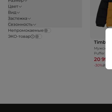
Размер
Цвет
Вид
Застежка
Сезонность
Непромокаемые
ЭКО-товар
Timber
Мужская 
Puffer An
20 993
-30%
29 9