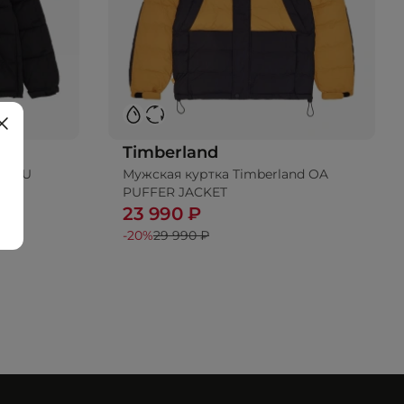
Timberland
nd PU
Мужская куртка Timberland OA
ину
PUFFER JACKET
23 990 ₽
-20%
29 990 ₽