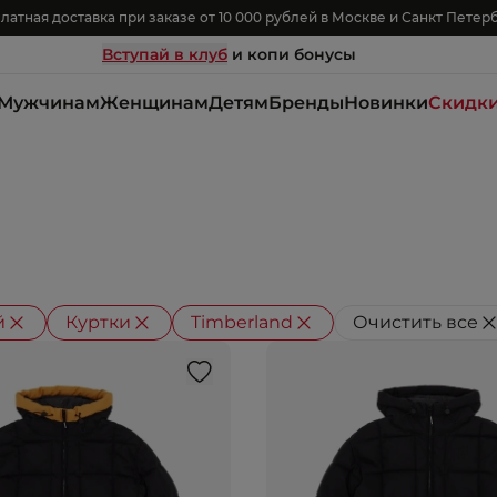
латная доставка при заказе от 10 000 рублей в Москве и Санкт Петер
Вступай в клуб
и копи бонусы
Мужчинам
Женщинам
Детям
Бренды
Новинки
Скидк
й
Куртки
Timberland
Очистить все