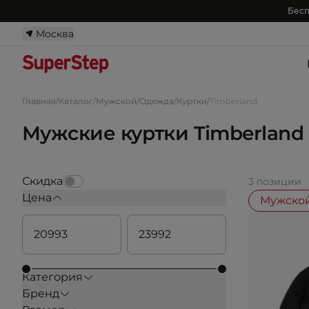
Бесп
Москва
Главная
/
Каталог
/
Мужской
/
Одежда
/
Куртки
/
Timberland
Мужские куртки Timberland
Скидка
3 позиции
Цена
Мужско
Категория
Бренд