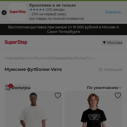
Кроссовки и не только
☆☆☆☆☆
★★★★★
(23) звезды
Скачать
- 15% на первый заказ
(на товары по полной стоимости)
Бесплатная доставка при заказе от 10 000 рублей в Москве и
Санкт Петербурге
Москва
Главная
/
Каталог
/
Мужской
/
Одежда
/
Футболки
/
Vans
Мужские футболки Vans
35 позиций
3
Фильтры
По умолчанию