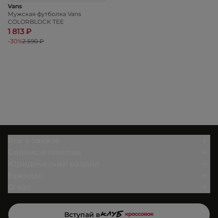
Vans
Мужская футболка Vans
COLORBLOCK TEE
1 813 ₽
-30%
2 590 ₽
Всё о заказе
Сервис и помощь
Юридический раздел
Бренды
О нас
Вступай в