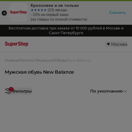
Кроссовки и не только
☆☆☆☆☆
★★★★★
(23) звезды
Скачать
- 15% на первый заказ
(на товары по полной стоимости)
Бесплатная доставка при заказе от 10 000 рублей в Москве и
Санкт Петербурге
Москва
Главная
/
Каталог
/
Мужской
/
Обувь
/
New Balance
Мужская обувь New Balance
1
Фильтры
По умолчанию