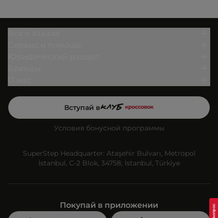
Всё о заказе
Сервис и помощь
Юридический раздел
Бренды
О нас
Вступай в
Условия бонусной программы
SuperStep Headquarter: Ataşehir Bulvarı, Metropol
İstanbul, C-2 Blok, 34758, İstanbul, Türkiye
Покупай в приложении